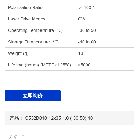
Polarization Ratio
＞ 100:1
Laser Drive Modes
CW
Operating Temperature (℃)
-30 to 50
Storage Temperature (℃)
-40 to 60
Weight (g)
13
Lifetime (hours) (MTTF at 25℃)
>5000
立即询价
姓名：*