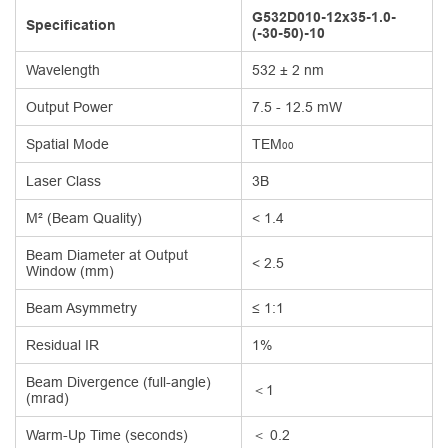
G532D010-12x35-1.0-
Specification
(-30-50)-10
Wavelength
532 ± 2 nm
Output Power
7.5 - 12.5 mW
Spatial Mode
TEM
00
Laser Class
3B
M² (Beam Quality)
< 1.4
Beam Diameter at Output
< 2.5
Window (mm)
Beam Asymmetry
≤ 1:1
Residual IR
1%
Beam Divergence (full-angle)
＜1
(mrad)
Warm-Up Time (seconds)
＜ 0.2