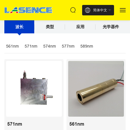
简体中文
波长
类型
应用
光学器件
561nm
571nm
574nm
577nm
589nm
571nm
561nm