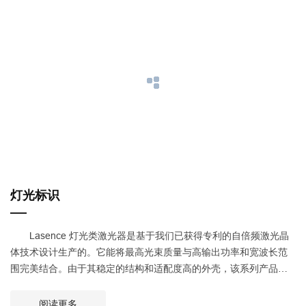
灯光标识
Lasence 灯光类激光器是基于我们已获得专利的自倍频激光晶
体技术设计生产的。它能将最高光束质量与高输出功率和宽波长范
围完美结合。由于其稳定的结构和适配度高的外壳，该系列产品十
分适合多色解决方案的个性化设置，广泛应用于舞台灯，投影仪、
星空灯和草坪灯。
阅读更多