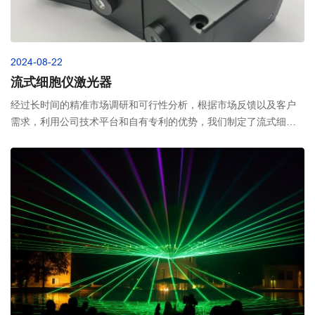
2024-08-22
流式细胞仪激光器
经过长时间的精准市场调研和可行性分析，根据市场反馈以及客户
需求，利用公司技术平台和自有专利的优势，我们制定了流式细胞
仪激光器国产化替代项目的详细开发计划。该项目开发的产品主要
集中在405nm、488nm、561nm、638nm等波长的高稳定性、高光
学指标、低噪声、使用寿命长的激光器，同时要兼顾光学整形、结
构合理、电路优化和可靠性等多项指标，在满足客户使用需求的同
时，做到产品外观精美小巧，操作易于实现，以及成本的最优化。
最终实现流失细胞仪激光器的国产化替代。