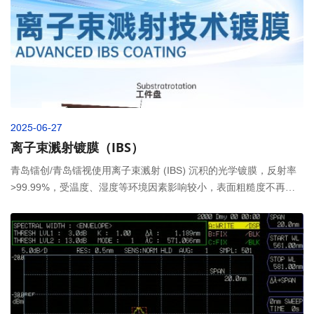
2025-06-27
离子束溅射镀膜（IBS）
青岛镭创/青岛镭视使用离子束溅射 (IBS) 沉积的光学镀膜，反射率
>99.99%，受温度、湿度等环境因素影响较小，表面粗糙度不再受
镀膜限制，涵盖 266-1600nm 波长范围，超快镀膜的群延迟色散
(GDD) 控制，这种镀膜技术具有很高的可重复性，非常适用于高反
射率反射镜、超快反射镜，以及具有急剧过渡的滤光片。当前该技
术已广泛应用于紫外光学镀膜、半导体器件涂层、耐磨防护层等高
端制造领域