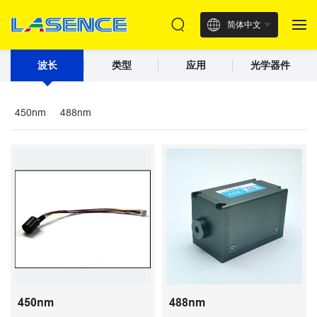
简体中文
波长
类型
应用
光学器件
450nm
488nm
450nm
488nm