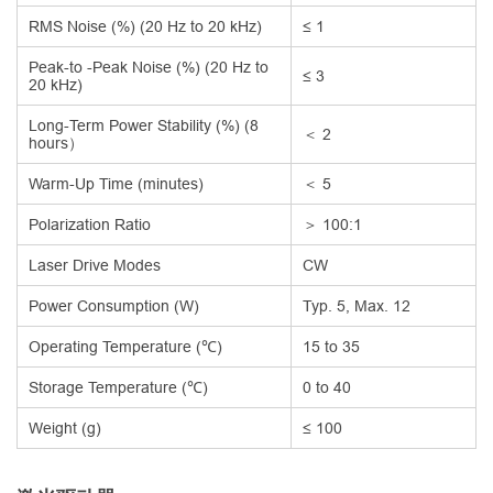
RMS Noise (%) (20 Hz to 20 kHz)
≤ 1
Peak-to -Peak Noise (%) (20 Hz to
≤ 3
20 kHz)
Long-Term Power Stability (%) (8
＜ 2
hours）
Warm-Up Time (minutes)
＜ 5
Polarization Ratio
＞ 100:1
Laser Drive Modes
CW
Power Consumption (W)
Typ. 5, Max. 12
Operating Temperature (℃)
15 to 35
Storage Temperature (℃)
0 to 40
Weight (g)
≤ 100