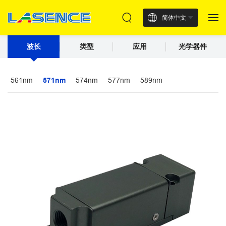
简体中文
波长
类型
应用
光学器件
561nm
571nm
574nm
577nm
589nm