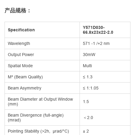
产品规格：
Y571D030-
Specification
66.8x23x22-2.0
Wavelength
571 -1 /+2 nm
Output Power
30mW
Spatial Mode
Multi
M² (Beam Quality)
≤ 1.3
Beam Asymmetry
≤ 1:1.05
Beam Diameter at Output Window
1.5
(mm)
Beam Divergence (full-angle)
＜2.0
(mrad)
Pointing Stability (>2h, µrad/°C)
± 2