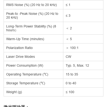
RMS Noise (%) (20 Hz to 20 kHz)
≤ 1
Peak-to -Peak Noise (%) (20 Hz to
≤ 3
20 kHz)
Long-Term Power Stability (%) (8
＜ 2
hours）
Warm-Up Time (minutes)
＜ 5
Polarization Ratio
＞ 100:1
Laser Drive Modes
CW
Power Consumption (W)
Typ. 5, Max. 12
Operating Temperature (℃)
15 to 35
Storage Temperature (℃)
0 to 40
Weight (g)
≤ 100