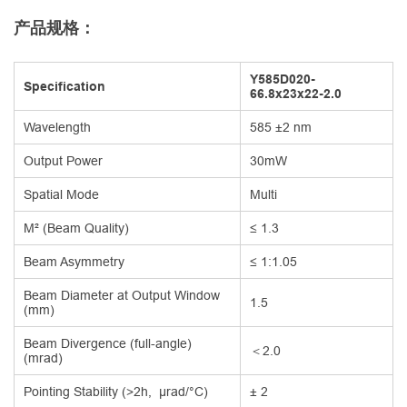
产品规格：
Y585D020-
Specification
66.8x23x22-2.0
Wavelength
585 ±2 nm
Output Power
30mW
Spatial Mode
Multi
M² (Beam Quality)
≤ 1.3
Beam Asymmetry
≤ 1:1.05
Beam Diameter at Output Window
1.5
(mm)
Beam Divergence (full-angle)
＜2.0
(mrad)
Pointing Stability (>2h, µrad/°C)
± 2