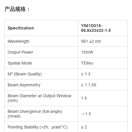
产品规格：
Y561D015-
Specification
66.8x23x22-1.5
Wavelength
561 ±2 nm
Output Power
15mW
Spatial Mode
TEM
00
M² (Beam Quality)
≤ 1.3
Beam Asymmetry
≤ 1:1.05
Beam Diameter at Output Window
1.5
(mm)
Beam Divergence (full-angle)
＜1.5
(mrad)
Pointing Stability (>2h, µrad/°C)
± 2