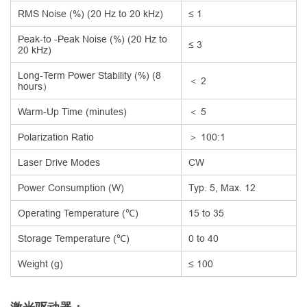
RMS Noise (%) (20 Hz to 20 kHz)
≤ 1
Peak-to -Peak Noise (%) (20 Hz to
≤ 3
20 kHz)
Long-Term Power Stability (%) (8
＜ 2
hours）
Warm-Up Time (minutes)
＜ 5
Polarization Ratio
＞ 100:1
Laser Drive Modes
CW
Power Consumption (W)
Typ. 5, Max. 12
Operating Temperature (℃)
15 to 35
Storage Temperature (℃)
0 to 40
Weight (g)
≤ 100