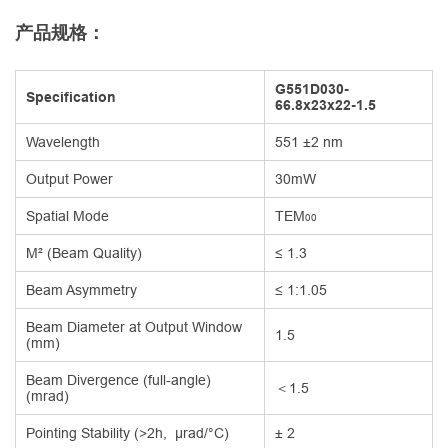
产品规格：
G551D030-
Specification
66.8x23x22-1.5
Wavelength
551 ±2 nm
Output Power
30mW
Spatial Mode
TEM
00
M² (Beam Quality)
≤ 1.3
Beam Asymmetry
≤ 1:1.05
Beam Diameter at Output Window
1.5
(mm)
Beam Divergence (full-angle)
＜1.5
(mrad)
Pointing Stability (>2h, µrad/°C)
± 2