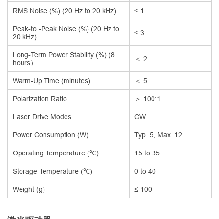
RMS Noise (%) (20 Hz to 20 kHz)
≤ 1
Peak-to -Peak Noise (%) (20 Hz to
≤ 3
20 kHz)
Long-Term Power Stability (%) (8
＜ 2
hours）
Warm-Up Time (minutes)
＜ 5
Polarization Ratio
＞ 100:1
Laser Drive Modes
CW
Power Consumption (W)
Typ. 5, Max. 12
Operating Temperature (℃)
15 to 35
Storage Temperature (℃)
0 to 40
Weight (g)
≤ 100