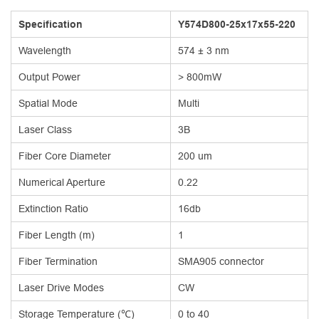
Specification
Y574D800-25x17x55-220
Wavelength
574 ± 3 nm
Output Power
> 800mW
Spatial Mode
Multi
Laser Class
3B
Fiber Core Diameter
200 um
Numerical Aperture
0.22
Extinction Ratio
16db
Fiber Length (m)
1
Fiber Termination
SMA905 connector
Laser Drive Modes
CW
Storage Temperature (℃)
0 to 40