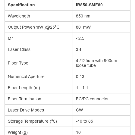
Specification
IR850-SMF80
Wavelength
850 nm
Output Power(mW )@25℃
80 mW
M²
<2.5
Laser Class
3B
4./125um with 900um
Fiber Type
loose tube
Numerical Aperture
0.13
Fiber Length (m)
1 - 1.1
Fiber Termination
FC/PC connector
Laser Drive Modes
CW
Storage Temperature (℃)
-40 to 85
Weight (g)
10