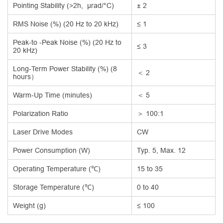
Pointing Stability (>2h, µrad/°C)
± 2
RMS Noise (%) (20 Hz to 20 kHz)
≤ 1
Peak-to -Peak Noise (%) (20 Hz to
≤ 3
20 kHz)
Long-Term Power Stability (%) (8
＜ 2
hours）
Warm-Up Time (minutes)
＜ 5
Polarization Ratio
＞ 100:1
Laser Drive Modes
CW
Power Consumption (W)
Typ. 5, Max. 12
Operating Temperature (℃)
15 to 35
Storage Temperature (℃)
0 to 40
Weight (g)
≤ 100