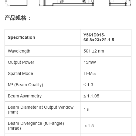
产品规格：
Y561D015-
Specification
66.8x23x22-1.5
Wavelength
561 ±2 nm
Output Power
15mW
Spatial Mode
TEM
00
M² (Beam Quality)
≤ 1.3
Beam Asymmetry
≤ 1:1.05
Beam Diameter at Output Window
1.5
(mm)
Beam Divergence (full-angle)
＜1.5
(mrad)