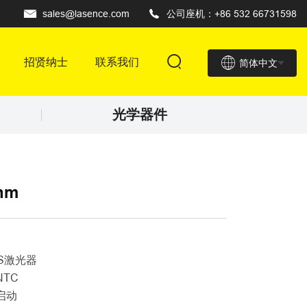
sales@lasence.com
公司座机：+86 532 66731598
招贤纳士
联系我们
简体中文
光学器件
nm
：
SS激光器
NTC
速启动