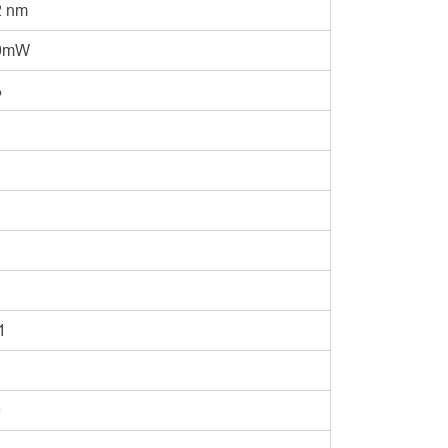
2 nm
00mW
%
1
0