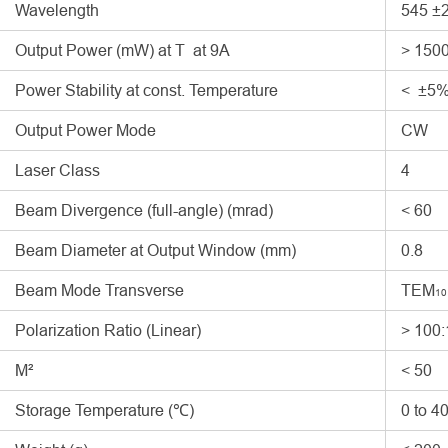
Wavelength
545 ±
Output Power (mW) at T at 9A
> 15
Power Stability at const. Temperature
< ±5
Output Power Mode
CW
Laser Class
4
Beam Divergence (full-angle) (mrad)
< 60
Beam Diameter at Output Window (mm)
0.8
Beam Mode Transverse
TEM
10
Polarization Ratio (Linear)
> 100:
M²
< 50
Storage Temperature (℃)
0 to 4