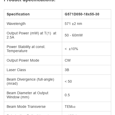
Specification
G571D050-18x55-30
Wavelength
571 ±2 nm
Output Power (mW) at T(1) at
50 - 60mW
2.5A
Power Stability at const.
< ±10%
Temperature
Output Power Mode
CW
Laser Class
3B
Beam Divergence (full-angle)
< 50
(mrad)
Beam Diameter at Output
0.5
Window (mm)
Beam Mode Transverse
TEM
n0