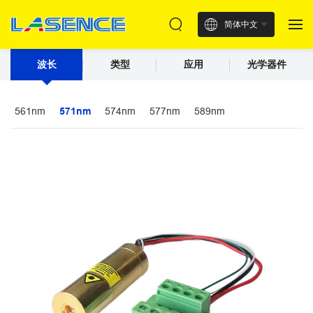
简体中文
波长
类型
应用
光学器件
561nm
571nm
574nm
577nm
589nm