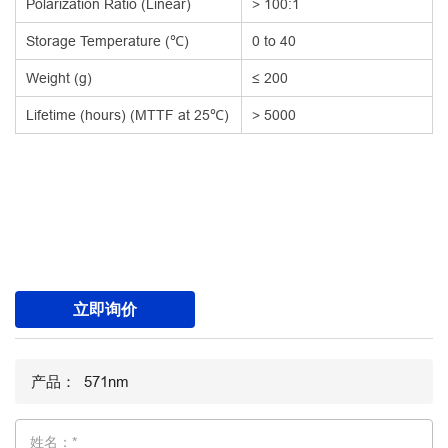
Polarization Ratio (Linear)
> 100:1
Storage Temperature (℃)
0 to 40
Weight (g)
≤ 200
Lifetime (hours) (MTTF at 25℃)
> 5000
立即询价
姓名：*