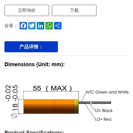
立即询价
下载
Facebook
Twitter
LinkedIn
WhatsApp
Share
分享：
产品详情：
Dimensions (Unit: mm):
Product Specifications: