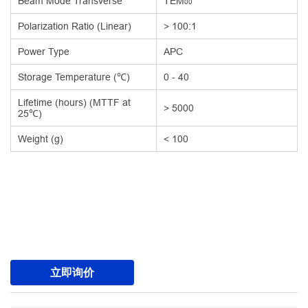
Beam Mode Transverse
TEM
00
Polarization Ratio (Linear)
> 100:1
Power Type
APC
Storage Temperature (℃)
0 - 40
Lifetime (hours) (MTTF at
> 5000
25℃)
Weight (g)
< 100
立即询价