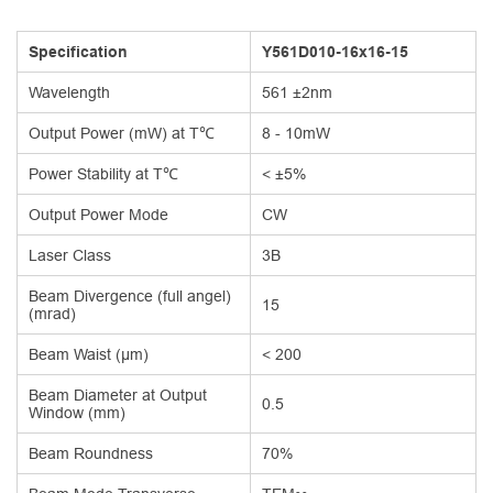
Specification
Y561D010-16x16-15
Wavelength
561 ±2nm
Output Power (mW) at T℃
8 - 10mW
Power Stability at T℃
< ±5%
Output Power Mode
CW
Laser Class
3B
Beam Divergence (full angel)
15
(mrad)
Beam Waist (μm)
< 200
Beam Diameter at Output
0.5
Window (mm)
Beam Roundness
70%