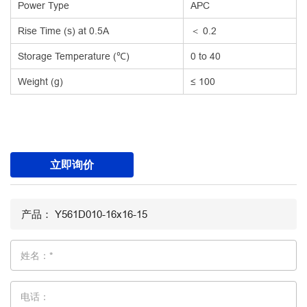
Power Type
APC
Rise Time (s) at 0.5A
＜ 0.2
Storage Temperature (℃)
0 to 40
Weight (g)
≤ 100
立即询价
姓名：*
电话：