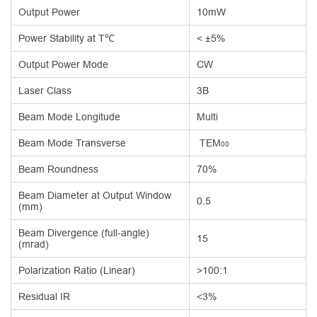
Output Power
10mW
Power Stability at T℃
< ±5%
Output Power Mode
CW
Laser Class
3B
Beam Mode Longitude
Multi
Beam Mode Transverse
TEM
00
Beam Roundness
70%
Beam Diameter at Output Window
0.5
(mm)
Beam Divergence (full-angle)
15
(mrad)
Polarization Ratio (Linear)
>100:1
Residual IR
<3%