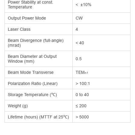
Power Stability at const.
< ±10%
Temperature
Output Power Mode
CW
Laser Class
4
Beam Divergence (full-angle)
< 40
(mrad)
Beam Diameter at Output
0.5
Window (mm)
Beam Mode Transverse
TEM
n1
Polarization Ratio (Linear)
> 100:1
Storage Temperature (℃)
0 to 40
Weight (g)
≤ 200
Lifetime (hours) (MTTF at 25℃)
> 5000