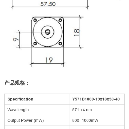
产品规格：
Specification
Y571D1000-19x18x58-40
Wavelength
571 ±4 nm
Output Power (mW)
800 -1000mW