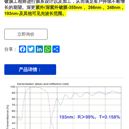
镀膜工程师
进行膜系设计以及加工，从而满足客户持续不断增
长的期望。深更
紫外/深紫外镀膜
-
355nm
，
266nm
，
248nm
，
193nm-
及其他可见光波长范围。
立即询价
Facebook
Twitter
LinkedIn
WhatsApp
Share
分享：
产品详情：