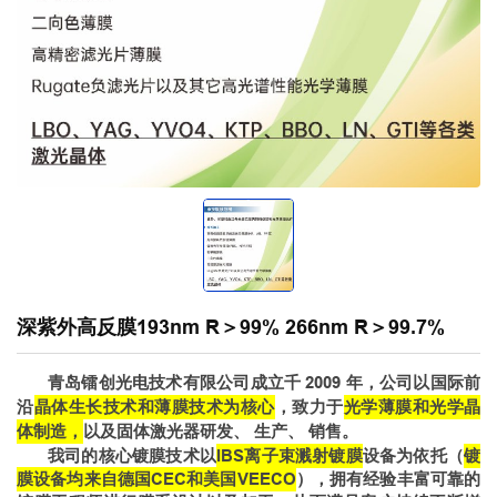
深紫外高反膜193nm R＞99% 266nm R＞99.7%
青岛镭创
光电技术有限公司成立千 2009 年，公司以
国际前
沿
晶体
生长技术和
薄膜
技术为核心
，
致力
于
光学薄膜和光学晶
体制造，
以及
固体激光器
研发、 生产、 销售。
我司的核心镀膜技术以
IBS离子束溅射镀膜
设备为依托（
镀
膜设备均来自
德国CEC
和
美国VEECO
），拥有经验丰富可靠的