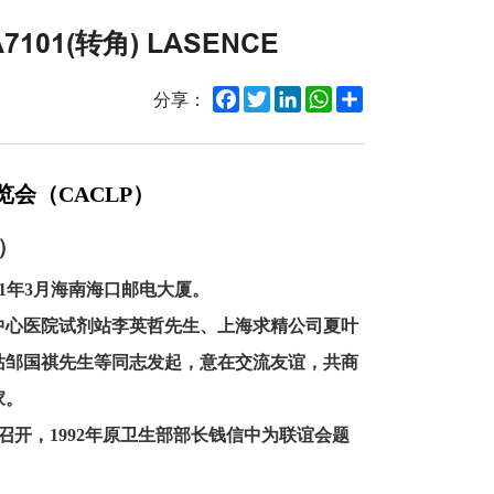
1(转角) LASENCE
Facebook
Twitter
LinkedIn
WhatsApp
Share
分享：
会（CACLP）
）
1年3月海南海口邮电大厦。
中心医院试剂站李英哲先生、上海求精公司夏叶
站邹国祺先生等同志发起，意在交流友谊，共商
家。
，1992年原卫生部部长钱信中为联谊会题