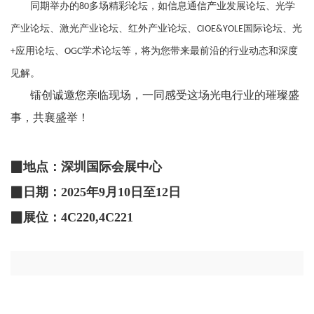
同期举办的
多场精彩论坛，如信息通信产业发展论坛、
光学
80
产业论坛、
激光产业论坛、红外产业论坛
、
国际论坛、
光
CIOE&YOLE
应用论坛、
学术论坛等，将为您带来最前沿的行业动态和深度
+
OGC
见解。
镭创诚邀您亲临现场，一同感受这场光电行业的璀璨盛
事，共襄盛举！
▉
地点：
深圳国际会展中心
▉
日期：
2025年9月10日至12日
▉
展位：
4C220,4C221