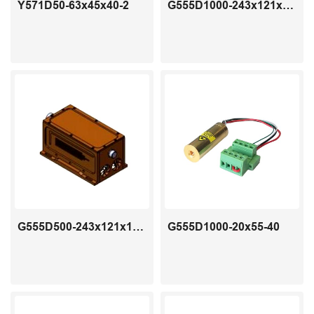
Y571D50-63x45x40-2
G555D1000-243x121x102-6
G555D500-243x121x102-5
G555D1000-20x55-40