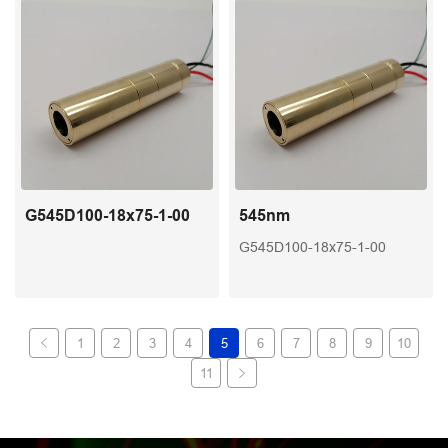
G545D100-18x75-1-00
545nm
G545D100-18x75-1-00
1
2
3
4
5
6
7
8
9
10
11